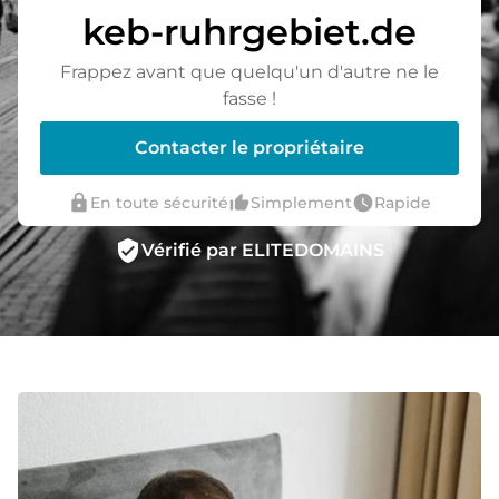
keb-ruhrgebiet.de
Frappez avant que quelqu'un d'autre ne le
fasse !
Contacter le propriétaire
lock
thumb_up_alt
watch_later
En toute sécurité
Simplement
Rapide
verified_user
Vérifié par ELITEDOMAINS