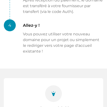
Après réception du paiement, le domaine
est transféré à votre fournisseur par
transfert (via le code Auth).
4
Allez-y !
Vous pouvez utiliser votre nouveau
domaine pour un projet ou simplement
le rediriger vers votre page d'accueil
existante !
highlight