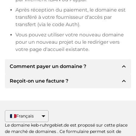
Après réception du paiement, le domaine est
transféré à votre fournisseur d'accès par
transfert (via le code Auth).
Vous pouvez utiliser votre nouveau domaine
pour un nouveau projet ou le rediriger vers
votre page d'accueil existante.
expand_less
Comment payer un domaine ?
expand_less
Reçoit-on une facture ?
Après un accord, le titulaire vous
communiquera les détails du paiement. Le
titulaire vous communiquera alors les détails
Oui, le vendeur vous enverra une facture en
bancaires SEPA et, si vous le souhaitez, vous
bonne et due forme. Si le prix d'achat est plus
proposera Paypal ou d'autres méthodes de
élevé, vous recevrez également un contrat de
Français
paiement.
vente supplémentaire si vous le souhaitez.
Le domaine keb-ruhrgebiet.de est proposé sur cette place
Veuillez toujours mentionner le nom de
de marché de domaines
. Ce formulaire permet soit de
domaine et le numéro de facture lors du